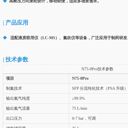
◆
高耐压万向滚轮设计，移动轻便，适应多场景需求。
| 产品应用
◆
适配液质联用仪（LC-MS）、氮吹仪等设备，广泛应用于制药研
| 技术参数
N75-0Pro技术参数
项目
N75-0Pro
制氮技术
SFP 分流纯化技术（PSA 升
输出氮气纯度
≥99.9%
输出氮气流量
75 L/min
出口压力
0-7 bar，可调