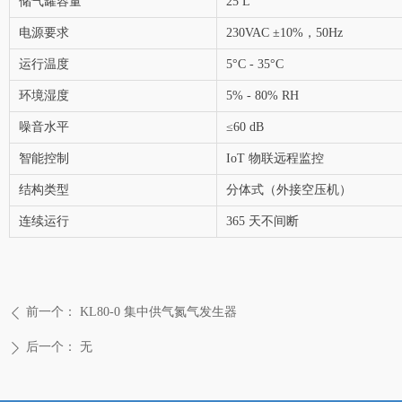
储气罐容量
25 L
电源要求
230VAC ±10%，50Hz
运行温度
5°C - 35°C
环境湿度
5% - 80% RH
噪音水平
≤60 dB
智能控制
IoT 物联远程监控
结构类型
分体式（外接空压机）
连续运行
365 天不间断
前一个：
KL80-0 集中供气氮气发生器
ꄴ
后一个：
无
ꄲ