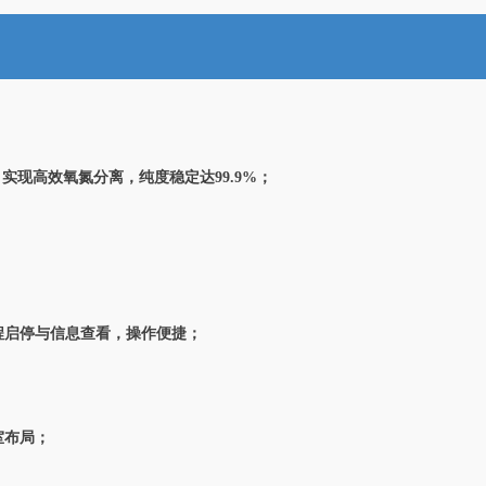
口分子筛，实现高效氧氮分离，纯度稳定达99.9%；
程启停与信息查看，操作便捷；
室布局；