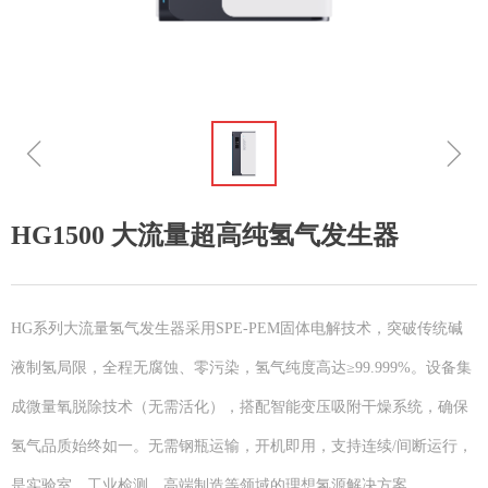
ꁆ
ꁇ
HG1500 大流量超高纯氢气发生器
HG系列大流量氢气发生器采用SPE-PEM固体电解技术，突破传统碱
液制氢局限，全程无腐蚀、零污染，氢气纯度高达≥99.999%。设备集
成微量氧脱除技术（无需活化），搭配智能变压吸附干燥系统，确保
氢气品质始终如一。无需钢瓶运输，开机即用，支持连续/间断运行，
是实验室、工业检测、高端制造等领域的理想氢源解决方案。