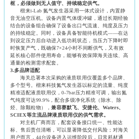
枢，必须做到无人值守、持续稳定供气。
楷来i-Lab 氮气发生器采用一体式设计，内置静
音无油空压机。设备内置气体缓冲罐，通过长期经验
结合的设备组合确保了设备出口气流速、纯度及压力
的持续稳定。同时，设备具备智能待机模式——在达
到设定压力后自动进入低功耗状态，当压力下降时即
时恢复产气，既确保7×24小时不间断供气，又有效
延长核心部件使用寿命，能够有效保障海关连续、高
通量的检测需求配套。
3.多品牌适配
海关总署本次采购的液质联用仪覆盖多个品牌、
多个型号。楷来科技氮气发生器以标定的流量、纯度
精准适配液质联用仪，0-7bar压力精准可调，输出氮
气纯度可达99.9%，配合多级净化系统（除水、除
烃、除颗粒物），
兼容赛默飞、安捷伦、Waters、
SCIEX等主流品牌液质联用仪的供气需求。
对主机厂商而言，配套设备接口统一、性能达
标、售后责任清晰，可以显著降低交付风险；对海关
用户而言，44台设备进入运维阶段后，日常耗材通