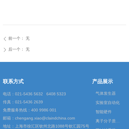
前一个：
无
ꄴ
后一个：
无
ꄲ
联系方式
产品展示
气体发生器
电话：021-5436 5632 6408 5323
传真：021-5436 2639
实验室自动化
免费服务热线：400 9986 001
智能硬件
邮箱：chengang.xiao@claindchina.com
离子分子质谱仪
地址：上海市徐汇区钦州北路1088号钦汇园75号