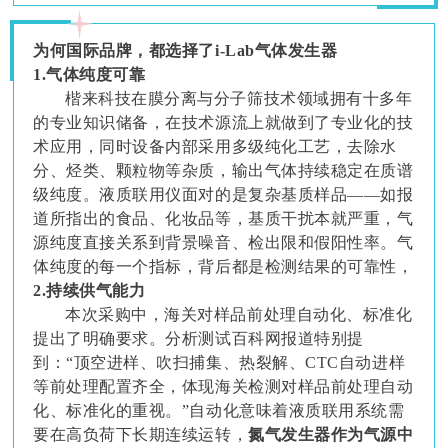
为何国际品牌，都选择了i-Lab气体发生器
1.气体纯度可靠
楷来科技在膜分离与分子筛技术领域拥有十多年
的专业知识储备，在技术源流上就做到了专业化的技
术应用，同时设备内部采用多级纯化工艺，去除水
分、烃类、颗粒物等杂质，输出气体持续稳定在质谱
级纯度。液质联用仪面对的是复杂基质样品——如报
道所指出的食品、化妆品等，基质干扰本就严重，气
源纯度直接关系到背景噪音、检出限和假阳性率。气
体纯度的每一个指标，背后都是检测结果的可靠性，
2.持续供气能力
本次采购中，海关对样品前处理自动化、标准化
提出了明确要求。分析测试百科网报道特别提
到：“顶空进样、吹扫捕集、热裂解、CTC自动进样
等前处理配置齐全，体现海关检测对样品前处理自动
化、标准化的重视。”自动化意味着液质联用系统需
要在高负荷下长期连续运转，
氮气发生器作为气源中