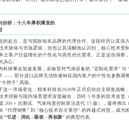
到自研：十八年厚积薄发的
型
技的起点，是与国际知名品牌的代理合作。这段经历让其深
技术脉络与市场逻辑，但也让其清醒地认识到，核心技术受
本土客户日益增长的个性化与高性价比需求。正是这份洞察
的决心。
内科研事业加速发展，实验室对气体设备的 “定制化需求” 与 
迫切 —— 部分进口品牌无法快速响应国内客户的个性化参数调
“卡脖子” 风险。
于这一市场变化，楷来科技在2020年正式启动自主研发战略
技术经验与国内场景需求深度融合，历经 3 年多的技术攻坚
 200 + 次测试、气体纯度控制算法迭代 15 版），最终推出 i-
从 “代理销售” 到 “核心技术自主掌控” 的跨越式转型，成为
域
“引进 - 消化 - 吸收 - 再创新
” 的典型代表。