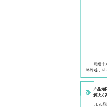
历经十
略跨越，i
产品矩
解决方
i-L