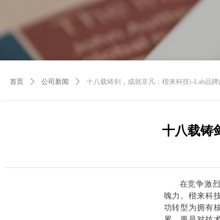
首页
ꄲ
公司新闻
ꄲ
十八载铸剑，成就非凡：楷来科技i-Lab品
十八载铸剑
在竞争激
魄力。楷来科
功转型为拥有核
累，更是对技