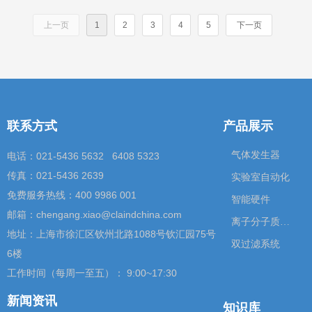
上一页
1
2
3
4
5
下一页
联系方式
产品展示
气体发生器
电话：021-5436 5632 6408 5323
传真：021-5436 2639
实验室自动化
免费服务热线：400 9986 001
智能硬件
邮箱：chengang.xiao@claindchina.com
离子分子质谱仪
地址：上海市徐汇区钦州北路1088号钦汇园75号
双过滤系统
6楼
工作时间（每周一至五）： 9:00~17:30
新闻资讯
知识库