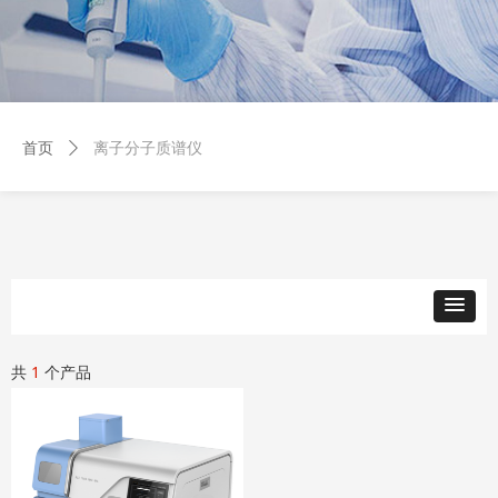
离子分子质谱仪
首页
ꄲ
共
1
个产品