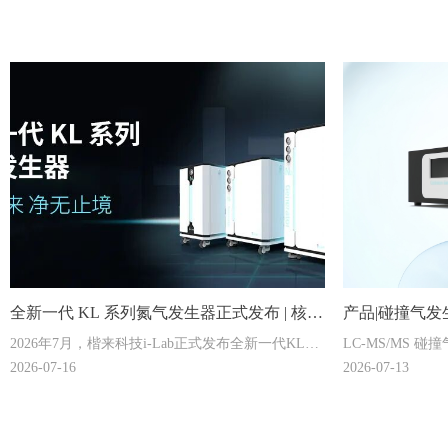
全新一代 KL 系列氮气发生器正式发布 | 核心
产品|碰撞气发生器
2026年7月，楷来科技i-Lab正式发布全新一代KL系
LC-MS/MS
技术全面迭代，实验室气源焕新登场
质谱高纯供气
列氮气发生器。八大核心升级：噪音降低3%、体积
真？楷来科技推出 C
2026-07-16
2026-07-13
缩小15%、能耗下降14%、制冷提升5%、除水提升
生器，采用 SFP
8%，搭载多级过滤系统（出口烃类残留
超高纯氮气，流量 0
≤0.004mg/m³）。覆盖通用型、SCIEX/岛津专用
SCIEX、Agile