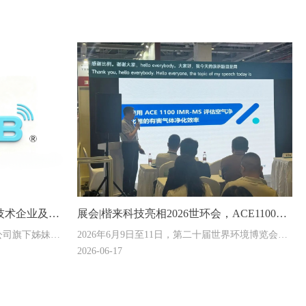
技术企业及上
展会|楷来科技亮相2026世环会，ACE1100
公司旗下姊妹公
2026年6月9日至11日，第二十届世界环境博览会
实力再获验证
IMR-MS 质谱仪成焦点
司迎来里程碑时
（世环会）在上海国家会展中心盛大举行。本届展
2026-06-17
定”与上海市“专
会聚焦节能环保与人居健康核心命题，汇聚全球行
业领军企业，致力于为各领域提供系统化绿色解决
方案，是目前国内外规模最大、国际化水平最高的