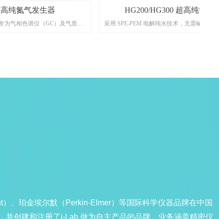
 超高纯氮气发生器
HG200/HG300 超高纯氢
Lab 专为气相色谱仪（GC）及气质联
采用 SPE-PEM 电解纯水技术，无需碱液，氢气纯
开发的超高纯氮气发生器。核心采用
99.99999%可选，流量 200-300mL/min(最高
进口高效分子筛，稳定输出
580L/min），内置智能物联模块支持远程
出口压力 0-7 bar 可调。搭载全彩触
恒流运行。超压报警、泄漏自动停机等多重防护
，支持远程启停与状态监控，运行噪
FID/NPD/FPD 燃烧气、氦气载气替代及
带脚轮设计，即开即用无人值守，可
场景提供安全洁净的超纯氢气源。
降低实验室运维成本与安全风险。
t）、珀金埃尔默（Perkin-Elmer）等国际科学仪器品牌在中国
创建和注册了i-Lab 做为自主产品的品牌。业务涵盖精密仪