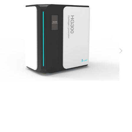
9.999%）与零级空气的精准供气解
构紧凑，搭载智能控制系统与全彩触控
苛品控体系。确保输出稳定可靠的高品
。
넲