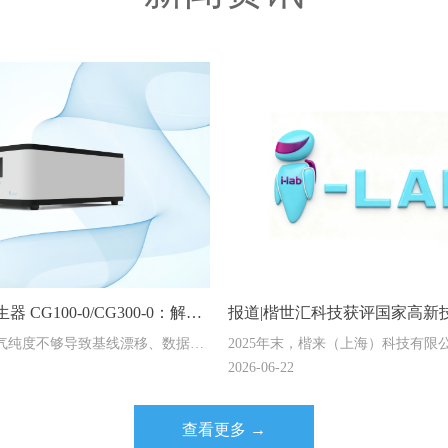
 CG100-0/CG300-0：解锁
报道|楷世汇科技获评国家高新
 碰撞气纯度不够导致基线漂移、数据失
2025年末，楷来（上海）科技有限
新范式
海专精特新，i-Lab品牌制造
G100-0 与 CG300-0 碰撞气发
司——楷世汇科技（上海）有限公
2026-06-22
 分流纯化技术，稳定输出 99.999%
刻：先后通过“国家高新技术企业认
-300mL/min 可调，适配
精特新”中小企业认定。
查看更多 →
nt、ThermoFisher 等主流液质，一站