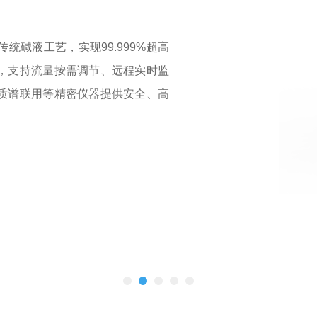
UHAN1-1
专为气相色谱分析设计，提供超高纯氮气（纯度可达9
决方案。。选用进口核心部件，国内精密组装，结
界面，集成数据可视化及物联模块，配合全流程严
质气体，实现即开即用无人值守的智能化供气管理
查看详情 →