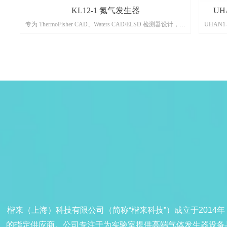
仪
仪
KL12-1 氮气发生器
UH
，
产
析
套
气，
技
管
。
。
。
分流
颗
进口
口
集进
、
容
突
突
升
筛
，
中
供
口
设
口
基
身打
设
验
颗
备
用
基
群及
量
的定
制
油
专为 ThermoFisher CAD、Waters CAD/ELSD 检测器设计，采
UHAN
控
蒸
特
气流
体
的
的
的
，
体
，
，
物
达
达
纯
量
认
口
高
流
%）
过
空
气
置
体
用
与
接
钯
、
的
用中空纤维膜分离技术，氮气纯度≥99.9%，流量 12L/min，
联用系统
单
含
境中
，
持
设
网
高
高
高
联
品
学组
环
量
无
配智
配智
超
），
制
、
场
。一
力
%。
代
钢
品
、
定
算法
出压
压力 0-7 bar 可调。内置缓冲罐与除水除烃系统，一体式静音
分流纯
结
与
优
期
，
的氮
化
测
除
运
运
仪
食品
室
适
测
本
压
化
压
检测
5
时
静
物。
设计，即插即用，为食品、医药、电子等领域实验室提供经
纯氮气（
代
、
补
材
度
实
、
。
测、
测、
测
持
度
模
噪设
空压
材
压机
输
外
支
领
济可靠的氮气解决方案。
供气模式
等
。
接
部
45
体式
级
持
IoT 
药
颗粒
模
源
，
守，显
想
提
楷来（上海）科技有限公司（简称“楷来科技”）成立于2014年，总部
的指定供应商。公司专注于为实验室提供高端气体发生器设备与