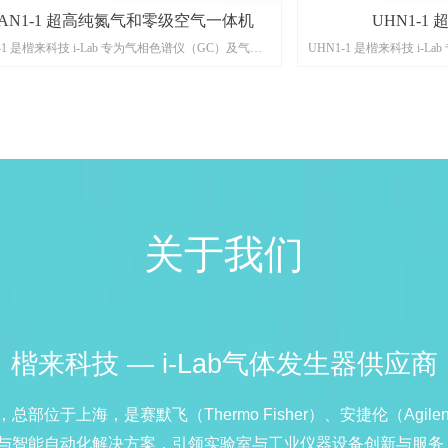
AN1-1 超高纯氮气和零级空气一体机
UHN1-1
1-1 是楷来科技 i-Lab 专为气相色谱仪（GC）及气质
UHN1-1 是楷来科技 i-
（GC-MS）定制开发的一体式气源方案。采用 SFP
用系统（GC-MS）定制
化技术搭配进口高效分子筛，单台设备同步输出超高
SFP 分流纯化技术搭配
≥99.9996%）与零级空气，彻底替代传统两套钢瓶
≥99.9996% 超高纯氮气，
。落地式带脚轮设计，运行噪音低于 45dB，搭载
控屏与 IoT 物联网模块
物联网模块支持远程启停与状态监控，即开即用无人值
音低于 45dB。落地式
著降低实验室运维成本与高压钢瓶安全风险。
完全替代高压钢瓶，显著
关于我们
楷来科技 — i-Lab气体发生器供应商
位于上海，是赛默飞（Thermo Fisher）、安捷伦（Agilen
智能自动化解决方案，引领实验室与工业仪器设备创新与服务，并