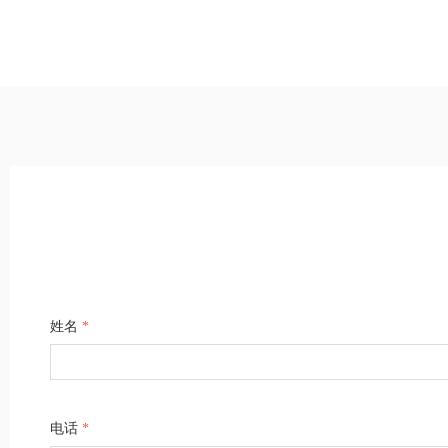
型、氮吹型、集中供气型全矩阵，2026年8月全渠道
式解决双纯度供
上市。
姓名
*
电话
*